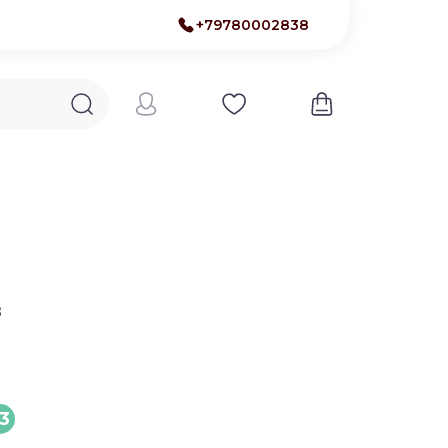
+79780002838
з
3