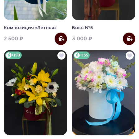
Композиция «Летняя»
Бокс №5
2 500 ₽
3 000 ₽
б
+150
б
+135