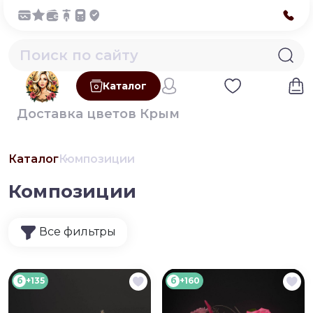
Каталог
Доставка цветов Крым
Каталог
Композиции
Композиции
Все фильтры
б
+135
б
+160