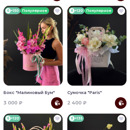
б
+150
Популярное
б
+120
Популярное
Бокс "Малиновый Бум"
Сумочка "Paris"
3 000 ₽
2 400 ₽
б
+120
б
+135