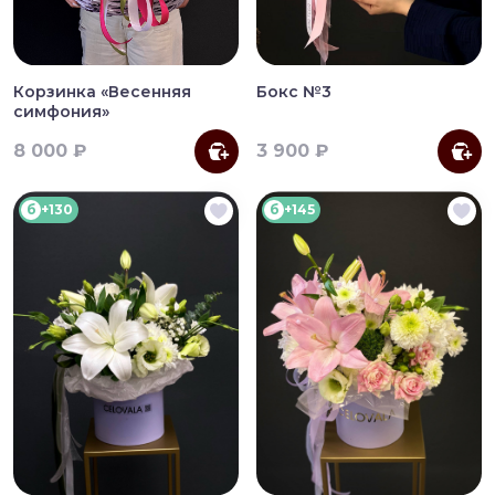
Корзинка «Весенняя
Бокс №3
симфония»
8 000 ₽
3 900 ₽
б
+130
б
+145