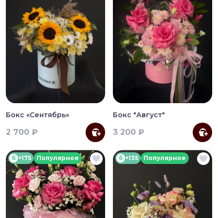
Бокс «Сентябрь»
Бокс "Август"
2 700 ₽
3 200 ₽
б
+175
Популярное
б
+135
Популярное