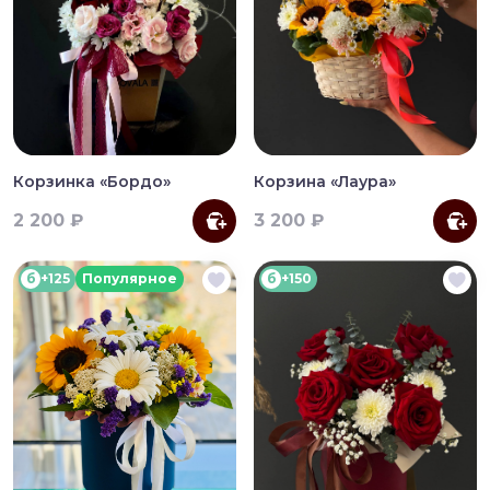
Корзинка «Бордо»
Корзина «Лаура»
2 200 ₽
3 200 ₽
б
+125
Популярное
б
+150