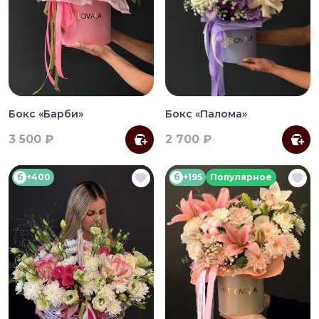
Бокс «Барби»
Бокс «Палома»
3 500 ₽
2 700 ₽
б
+400
б
+195
Популярное