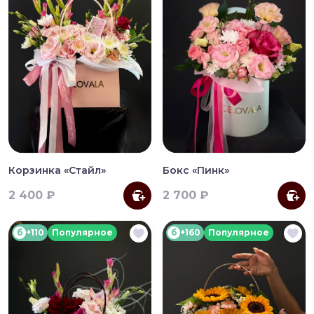
Корзинка «Стайл»
Бокс «Пинк»
2 400 ₽
2 700 ₽
б
+110
Популярное
б
+160
Популярное