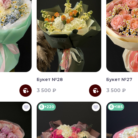
Букет №28
Букет №27
3 500 ₽
3 500 ₽
б
+220
б
+185