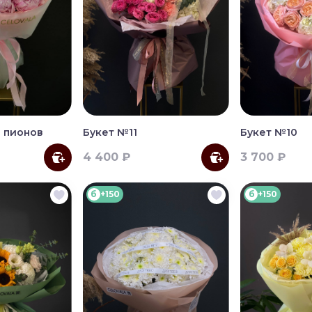
 пионов
Букет №11
Букет №10
4 400 ₽
3 700 ₽
б
+150
б
+150