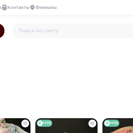
а
Контакты
Филиалы
б
+175
б
+175