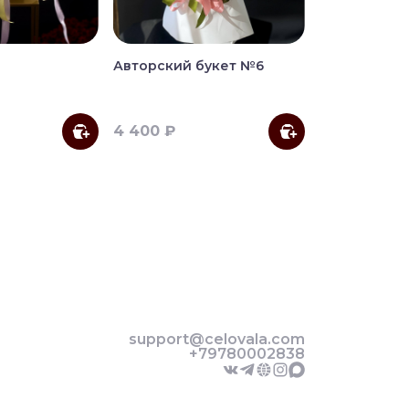
Авторский букет №6
4 400 ₽
support@celovala.com
+79780002838