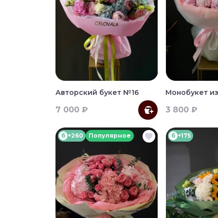
Авторский букет №16
Монобукет из
7 000 ₽
3 800 ₽
б
+260
Популярное
б
+175