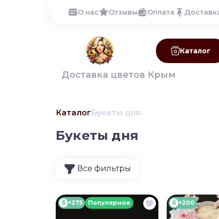
О нас
Отзывы
Оплата
Доставк
Каталог
Доставка цветов Крым
Каталог
Букеты дня
Букеты дня
Все фильтры
б
+275
Популярное
б
+200