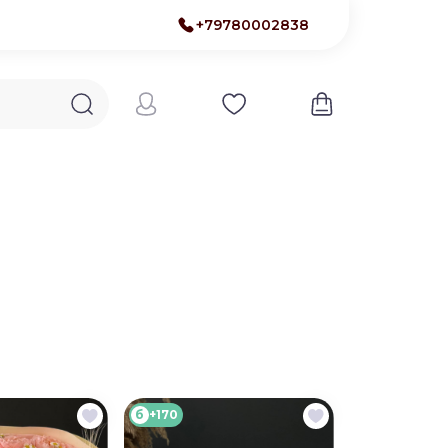
+79780002838
б
+170