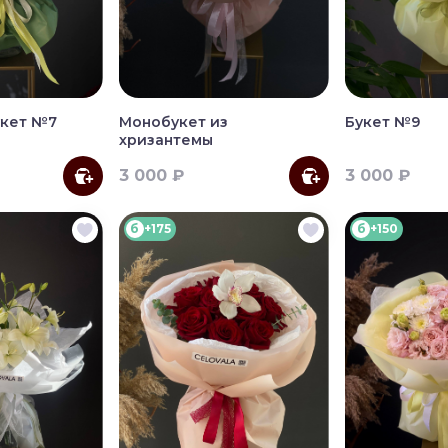
укет №7
Монобукет из
Букет №9
хризантемы
3 000 ₽
3 000 ₽
б
+175
б
+150