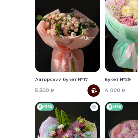
Авторский букет №17
Букет №29
5 500 ₽
4 000 ₽
б
+350
б
+190