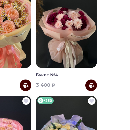
Букет №4
3 400 ₽
б
+250