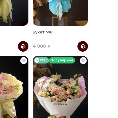
Букет №8
4 000 ₽
б
+220
Популярное