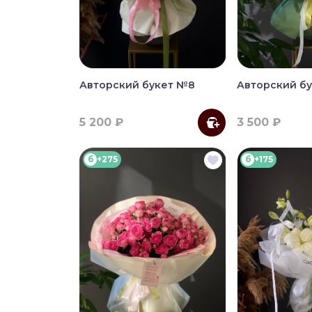
Авторский букет №8
Авторский б
5 200 ₽
3 500 ₽
б
+275
б
+175