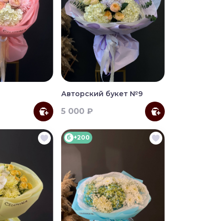
Авторский букет №9
5 000 ₽
б
+200